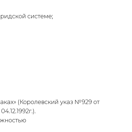
ридской системе;
аках» (Королевский указ №929 от
.12.1992г.).
можностью