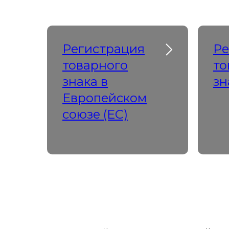
Регистрация
Ре
товарного
то
знака в
зн
Европейском
союзе (ЕС)