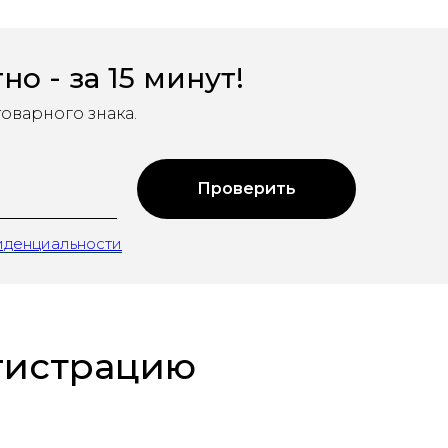
 - за 15 минут!
оварного знака.
Проверить
иденциальности
егистрацию