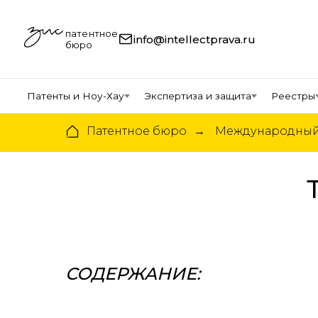
патентное
info@intellectprava.ru
бюро
Патенты и Ноу-Хау
Экспертиза и защита
Реестры
Патентное бюро
Международный 
→
СОДЕРЖАНИЕ: