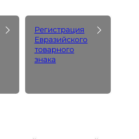
Регистрация
Евразийского
товарного
знака