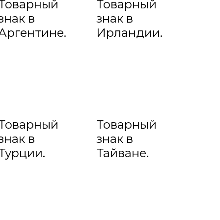
Товарный
Товарный
знак в
знак в
Аргентине.
Ирландии.
Товарный
Товарный
знак в
знак в
Турции.
Тайване.