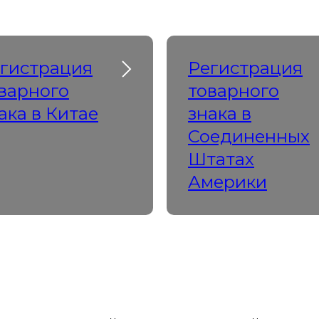
гистрация
Регистрация
варного
товарного
ака в Китае
знака в
Соединенных
Штатах
Америки