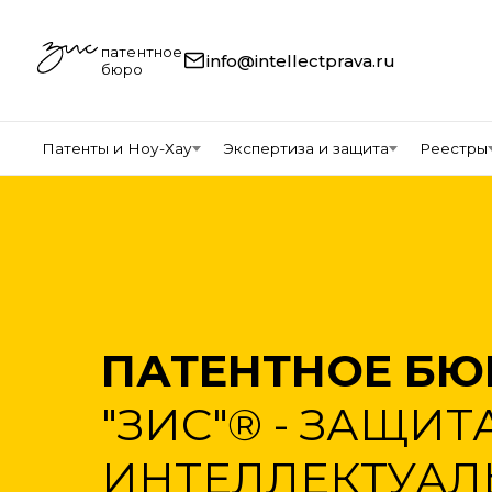
патентное
info@intellectprava.ru
бюро
Патенты и Ноу-Хау
Экспертиза и защита
Реестры
ПАТЕНТНОЕ БЮ
"ЗИС"® - ЗАЩИТ
ИНТЕЛЛЕКТУА