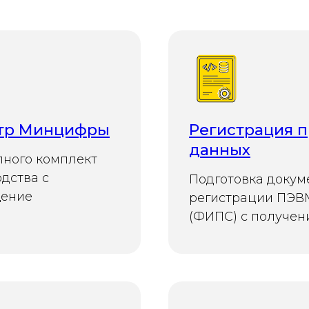
стр Минцифры
Регистрация п
данных
лного комплект
дства с
Подготовка докум
щение
регистрации ПЭВМ
(ФИПС) с получен