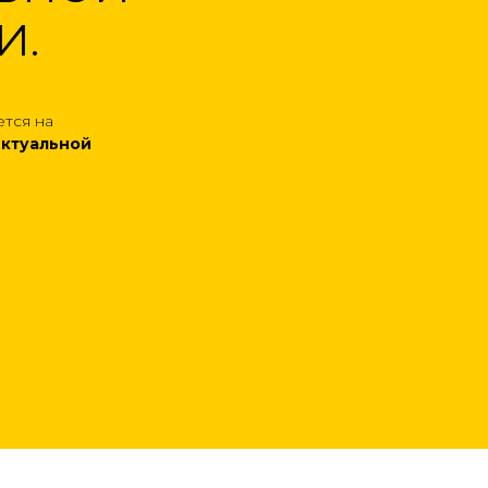
И.
тся на
ектуальной