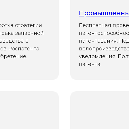
Промышленны
ботка стратегии
Бесплатная прове
товка заявочной
патентоспособност
зводства с
патентования. По
тов Роспатента
делопроизводства
обретение.
уведомления. Пол
патента.