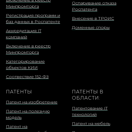
Оспаривание отказа
Минпромторга
Роспатента
Регистрация программ и
Внесение в ТРОИС
баз данных в Роспатенте
Доменные споры
Аккредитация IT
компаний
Включение в реестр
Минпромторга
Категорирование
объектов КИИ
Соотвествие 152-ФЗ
ПАТЕНТЫ
ПАТЕНТЫ В
ОБЛАСТИ:
Патент на изобретение
Патентование IT
Патент на полезную
технологий
модель
Патент на мебель
Патент на