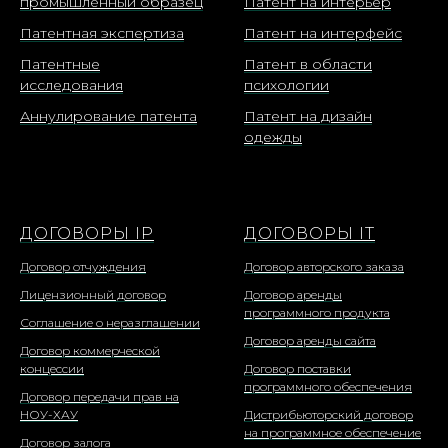
промышленный образец
Патент на интерьер
Патентная экспертиза
Патент на интерфейс
Патентные
Патент в области
исследования
психологии
Аннулирование патента
Патент на дизайн
одежды
ДОГОВОРЫ IP
ДОГОВОРЫ IT
Договор отчуждения
Договор авторского заказа
Лицензионный договор
Договор аренды
программного продукта
Соглашение о неразглашении
Договор аренды сайта
Договор коммерческой
концессии
Договор поставки
программного обеспечения
Договор передачи прав на
НОУ-ХАУ
Дистрибьюторский договор
на программное обеспечение
Договор залога