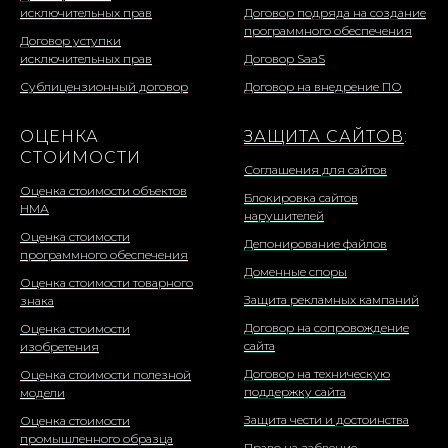
исключительных прав
Договор подряда на создание
программного обеспечения
Договор уступки
исключительных прав
Договор SaaS
Сублицензионный договор
Договор на внедрение ПО
ОЦЕНКА
ЗАЩИТА САЙТОВ
:
СТОИМОСТИ
Соглашения для сайтов
Оценка стоимости объектов
Блокировка сайтов
НМА
нарушителей
Оценка стоимости
Депонирование файлов
программного обеспечения
Доменные споры
Оценка стоимости товарного
Защита рекламных кампаний
знака
Договор на сопровождение
Оценка стоимости
сайта
изобретения
Договор на техническую
Оценка стоимости полезной
поддержку сайта
модели
Защита чести и достоинства
Оценка стоимости
промышленного образца
Право на забвение