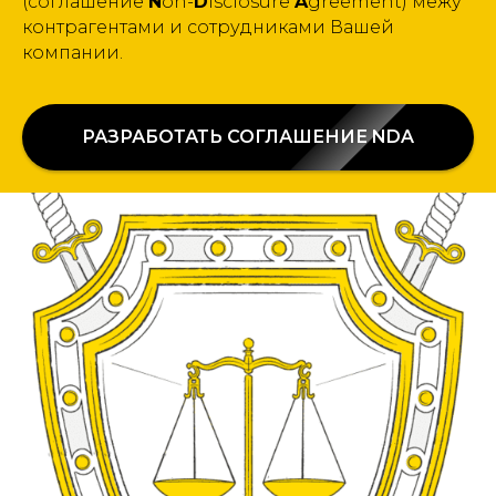
(соглашение
N
on-
D
isclosure
A
greement) межу
контрагентами и сотрудниками Вашей
компании.
РАЗРАБОТАТЬ СОГЛАШЕНИЕ NDA