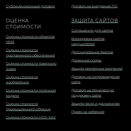
Сублицензионный договор
Договор на внедрение ПО
ОЦЕНКА
ЗАЩИТА САЙТОВ
:
СТОИМОСТИ
Соглашения для сайтов
Оценка стоимости объектов
Блокировка сайтов
НМА
нарушителей
Оценка стоимости
Депонирование файлов
программного обеспечения
Доменные споры
Оценка стоимости товарного
Защита рекламных кампаний
знака
Договор на сопровождение
Оценка стоимости
сайта
изобретения
Договор на техническую
Оценка стоимости полезной
поддержку сайта
модели
Защита чести и достоинства
Оценка стоимости
промышленного образца
Право на забвение
Оценка стоимости НОУ-ХАУ