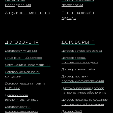
исследования
психологии
Аннулирование патента
Патент на дизайн
одежды
ДОГОВОРЫ IP
ДОГОВОРЫ IT
Договор отчуждения
Договор авторского заказа
Лицензионный договор
Договор аренды
программного продукта
Соглашение о неразглашении
Договор аренды сайта
Договор коммерческой
концессии
Договор поставки
программного обеспечения
Договор передачи прав на
НОУ-ХАУ
Дистрибьюторский договор
на программное обеспечение
Договор залога
исключительных прав
Договор подряда на создание
программного обеспечения
Договор уступки
исключительных прав
Договор SaaS