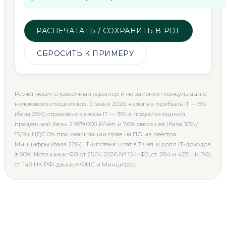
РАСПЕЧАТАТЬ / СОХРАНИТЬ В PDF
СБРОСИТЬ К ПРИМЕРУ
Расчёт носит справочный характер и не заменяет консультацию
налогового специалиста. Ставки 2026: налог на прибыль IT — 5%
(база 25%); страховые взносы IT — 15% в пределах единой
предельной базы 2 979 000 ₽/чел. и 7,6% сверх неё (база 30% /
15,1%); НДС 0% при реализации прав на ПО из реестра
Минцифры (база 22%). IT-ипотека: штат ≥ 7 чел. и доля IT-доходов
≥ 90%. Источники: ФЗ от 25.04.2026 № 104-ФЗ, ст. 284 и 427 НК РФ,
ст. 149 НК РФ, данные ФНС и Минцифры.