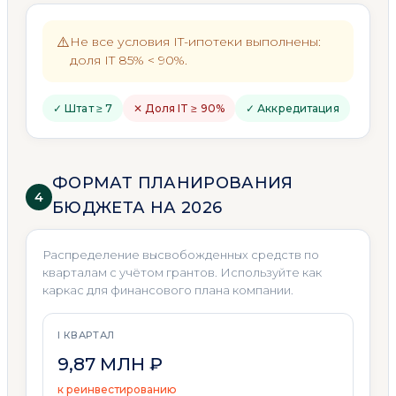
⚠️
Не все условия IT-ипотеки выполнены:
доля IT 85% < 90%.
✓ Штат ≥ 7
✕ Доля IT ≥ 90%
✓ Аккредитация
ФОРМАТ ПЛАНИРОВАНИЯ
4
БЮДЖЕТА НА 2026
Распределение высвобожденных средств по
кварталам с учётом грантов. Используйте как
каркас для финансового плана компании.
I КВАРТАЛ
9,87 МЛН ₽
к реинвестированию