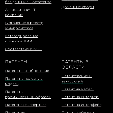
баз данных в Роспатенте
Доменные споры
Аккредитация IT
компаний
Включение в реестр
Минпромторга
Категорирование
объектов КИИ
Соотвествие 152-ФЗ
ПАТЕНТЫ
ПАТЕНТЫ В
ОБЛАСТИ:
Патент на изобретение
Патентование IT
Патент на полезную
технологий
модель
Патент на мебель
Патент на
промышленный образец
Патент на интерьер
Патентная экспертиза
Патент на интерфейс
Патентные
Патент в области