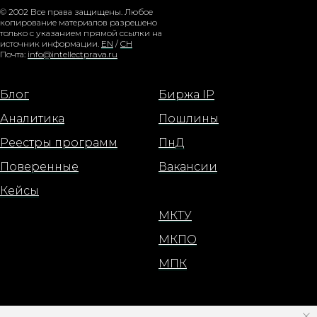
© 2002 Все права защищены. Любое
копирование материалов разрешено
только с указанием прямой ссылки на
источник информации.
EN
/
CH
Почта:
info@intellectprava.ru
Блог
Биржа IP
Аналитика
Пошлины
Реестры программ
ПнД
Поверенные
Вакансии
Кейсы
МКТУ
МКПО
МПК
Москва