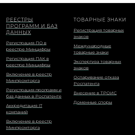
РЕЕСТРЫ
ТОВАРНЫЕ ЗНАКИ
ПРОГРАММ И БАЗ
Регистрация товарных
ДАННЫХ
знаков
Регистрация ПО в
Международные
реестре Минцифры
товарные знаки
Регистрация ПАК в
Экспертиза товарных
реестре Минцифры
знаков
Включение в реестр
Оспаривание отказа
Минпромторга
Роспатента
Регистрация программ и
Внесение в ТРОИС
баз данных в Роспатенте
Доменные споры
Аккредитация IT
компаний
Включение в реестр
Минпромторга