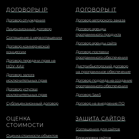
ДОГОВОРЫ IP
ДОГОВОРЫ IT
Договор отчуждения
Договор авторского заказа
Лицензионный договор
Договор аренды
программного продукта
Соглашение о неразглашении
Договор аренды сайта
Договор коммерческой
концессии
Договор поставки
программного обеспечения
Договор передачи прав на
НОУ-ХАУ
Дистрибьюторский договор
на программное обеспечение
Договор залога
исключительных прав
Договор подряда на создание
программного обеспечения
Договор уступки
исключительных прав
Договор SaaS
Сублицензионный договор
Договор на внедрение ПО
ОЦЕНКА
ЗАЩИТА САЙТОВ
:
СТОИМОСТИ
Соглашения для сайтов
Оценка стоимости объектов
Блокировка сайтов