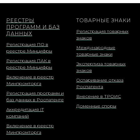
РЕЕСТРЫ
ТОВАРНЫЕ ЗНАКИ
ПРОГРАММ И БАЗ
Регистрация товарных
ДАННЫХ
знаков
Регистрация ПО в
Международные
реестре Минцифры
товарные знаки
Регистрация ПАК в
Экспертиза товарных
реестре Минцифры
знаков
Включение в реестр
Оспаривание отказа
Минпромторга
Роспатента
Регистрация программ и
Внесение в ТРОИС
баз данных в Роспатенте
Доменные споры
Аккредитация IT
компаний
Включение в реестр
Минпромторга