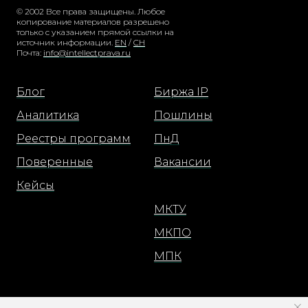
© 2002 Все права защищены. Любое
копирование материалов разрешено
только с указанием прямой ссылки на
источник информации.
EN
/
CH
Почта:
info@intellectprava.ru
Блог
Биржа IP
Аналитика
Пошлины
Реестры программ
ПнД
Поверенные
Вакансии
Кейсы
МКТУ
МКПО
МПК
Москва