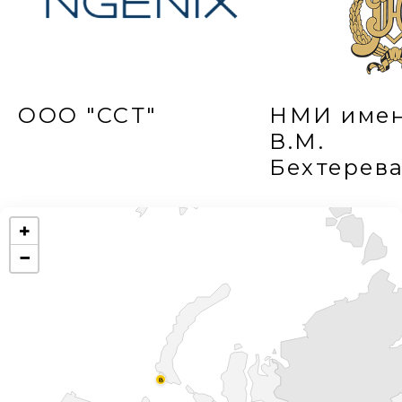
ООО "ССТ"
НМИ име
В.М.
Бехтерев
+
−
8