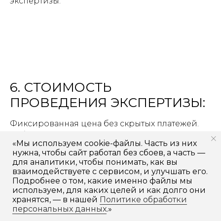
экспертизы.
6. СТОИМОСТЬ
ПРОВЕДЕНИЯ ЭКСПЕРТИЗЫ:
Фиксированная цена без скрытых платежей.
Работаем по договору с гарантией результата.
«Мы используем cookie-файлы. Часть из них
нужна, чтобы сайт работал без сбоев, а часть —
для аналитики, чтобы понимать, как вы
взаимодействуете с сервисом, и улучшать его.
РЕКОМЕНДУЕМ · РАСШИРЕННАЯ ЭКСПЕРТИЗА
Подробнее о том, какие именно файлы мы
используем, для каких целей и как долго они
РАСШИРЕННАЯ ЭКСПЕРТИЗА НОУ-
хранятся, — в нашей
Политике обработки
персональных данных
.»
ХАУ