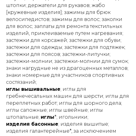
штопки; держатели для рукавов; жабо
[кружевные изделия]; зажимы для брюк
велосипедистов; зажимы для волос; заколки
для волос; заплаты для ремонта текстильных
изделий, приклеиваемые путем нагревания;
застежки для корсажей; застежки для обуви;
застежки для одежды; застежки для подтяжек;
застежки для поясов; застежки-липучки;
застежки-молнии; застежки-молнии для сумок;
знаки нагрудные не из драгоценных металлов;
знаки номерные для участников спортивных
состязаний;
иглы вышивальные
; иглы для
гребнечесальных машин для шерсти; иглы для
переплетных работ; иглы для шорного дела;
иглы сапожные; иглы швейные; иглы
штопальные;
иглы
*; игольники;
изделия басонные
; изделия вышитые;
изделия галантерейные*, за исключением