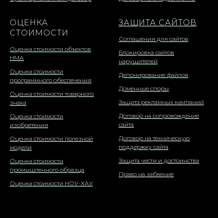
ОЦЕНКА
ЗАЩИТА САЙТОВ
:
СТОИМОСТИ
Соглашения для сайтов
Оценка стоимости объектов
Блокировка сайтов
НМА
нарушителей
Оценка стоимости
Депонирование файлов
программного обеспечения
Доменные споры
Оценка стоимости товарного
Защита рекламных кампаний
знака
Договор на сопровождение
Оценка стоимости
сайта
изобретения
Договор на техническую
Оценка стоимости полезной
поддержку сайта
модели
Защита чести и достоинства
Оценка стоимости
промышленного образца
Право на забвение
Оценка стоимости НОУ-ХАУ