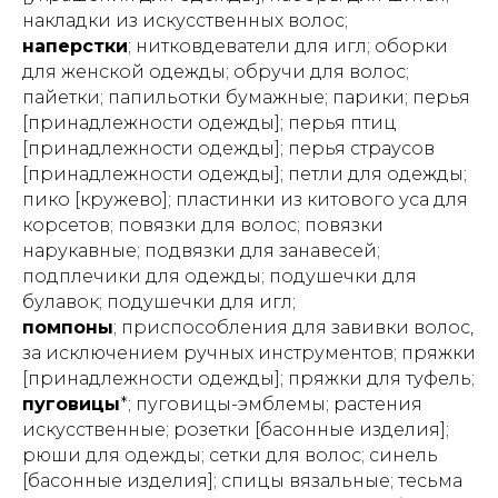
накладки из искусственных волос;
наперстки
; нитковдеватели для игл; оборки
для женской одежды; обручи для волос;
пайетки; папильотки бумажные; парики; перья
[принадлежности одежды]; перья птиц
[принадлежности одежды]; перья страусов
[принадлежности одежды]; петли для одежды;
пико [кружево]; пластинки из китового уса для
корсетов; повязки для волос; повязки
нарукавные; подвязки для занавесей;
подплечики для одежды; подушечки для
булавок; подушечки для игл;
помпоны
; приспособления для завивки волос,
за исключением ручных инструментов; пряжки
[принадлежности одежды]; пряжки для туфель;
пуговицы
*; пуговицы-эмблемы; растения
искусственные; розетки [басонные изделия];
рюши для одежды; сетки для волос; синель
[басонные изделия]; спицы вязальные; тесьма