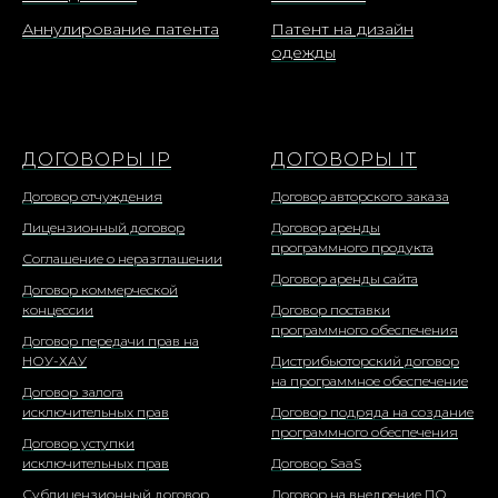
Аннулирование патента
Патент на дизайн
одежды
ДОГОВОРЫ IP
ДОГОВОРЫ IT
Договор отчуждения
Договор авторского заказа
Лицензионный договор
Договор аренды
программного продукта
Соглашение о неразглашении
Договор аренды сайта
Договор коммерческой
концессии
Договор поставки
программного обеспечения
Договор передачи прав на
НОУ-ХАУ
Дистрибьюторский договор
на программное обеспечение
Договор залога
исключительных прав
Договор подряда на создание
программного обеспечения
Договор уступки
исключительных прав
Договор SaaS
Сублицензионный договор
Договор на внедрение ПО