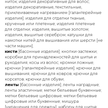
ниток; изделия декоративные для волос;
изделия декоративные, текстильные,
приклеиваемые нагреванием [галантерейные
изделия]; изделия для отделки тканые,
крученые или плетеные; изделия плетеные
для отделки; изделия, вышитые золотом;
изделия, вышитые серебром; катушки для
намотки нитей для вышивания или шерсти [не
части машин];
кисти
[басонные изделия]; кнопки-застежки;
коробки для принадлежностей для шитья и
рукоделия; косы из волос; кромки ложные;
крючки [галантерейные изделия]; крючки для
вышивания; крючки для ковров; крючки для
корсетов; крючки для обуви;
ленты
[басонные изделия]; ленты наградные;
ленты эластичные; метки бельевые буквенные;
метки бельевые цифровые; метки бельевые
цифровые или буквенные; мишура
[украшения для одежды]; наборы для шитья;