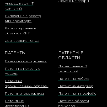
Доменные споры
Аккредитация IT
компаний
Включение в реестр
Минпромторга
Категорирование
объектов КИИ
Соотвествие 152-ФЗ
ПАТЕНТЫ
ПАТЕНТЫ В
ОБЛАСТИ:
Патент на изобретение
Патентование IT
Патент на полезную
технологий
модель
Патент на мебель
Патент на
промышленный образец
Патент на интерьер
Патентная экспертиза
Патент на интерфейс
Патентные
Патент в области
исследования
психологии