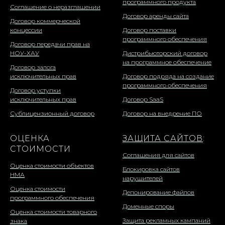
программного продукта
Соглашение о неразглашении
Договор аренды сайта
Договор коммерческой
концессии
Договор поставки
программного обеспечения
Договор передачи прав на
НОУ-ХАУ
Дистрибьюторский договор
на программное обеспечение
Договор залога
исключительных прав
Договор подряда на создание
программного обеспечения
Договор уступки
исключительных прав
Договор SaaS
Сублицензионный договор
Договор на внедрение ПО
ОЦЕНКА
ЗАЩИТА САЙТОВ
:
СТОИМОСТИ
Соглашения для сайтов
Оценка стоимости объектов
Блокировка сайтов
НМА
нарушителей
Оценка стоимости
Депонирование файлов
программного обеспечения
Доменные споры
Оценка стоимости товарного
Защита рекламных кампаний
знака