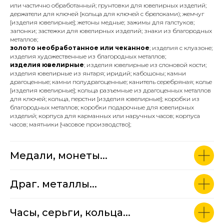
или частично обработанный; грунтовки для ювелирных изделий;
держатели для ключей [кольца для ключей с брелоками); жемчуг
[изделия ювелирные]; жетоны медные; зажимы для галстуков;
запонки; застежки для ювелирных изделий; знаки из благородных
металлов;
золото необработанное или чеканное
; изделия c клуазоне;
изделия художественные из благородных металлов;
изделия ювелирные
; изделия ювелирные из слоновой кости;
изделия ювелирные из янтаря; иридий; кабошоны; камни
драгоценные; камни полудрагоценные; канитель серебряная; колье
[изделия ювелирные]; кольца разъемные из драгоценных металлов
для ключей; кольца, перстни [изделия ювелирные]; коробки из
благородных металлов; коробки подарочные для ювелирных
изделий; корпуса для карманных или наручных часов; корпуса
часов; маятники [часовое производство];
Медали, монеты...
Драг. металлы...
Часы, серьги, кольца...