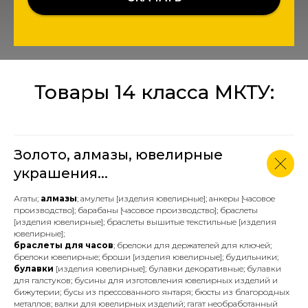
Товары 14 класса МКТУ:
Золото, алмазы, ювелирные
украшения...
Агаты;
алмазы
; амулеты [изделия ювелирные]; анкеры [часовое
производство]; барабаны [часовое производство]; браслеты
[изделия ювелирные]; браслеты вышитые текстильные [изделия
ювелирные];
браслеты для часов
; брелоки для держателей для ключей;
брелоки ювелирные; броши [изделия ювелирные]; будильники;
булавки
[изделия ювелирные]; булавки декоративные; булавки
для галстуков; бусины для изготовления ювелирных изделий и
бижутерии; бусы из прессованного янтаря; бюсты из благородных
металлов; валки для ювелирных изделий; гагат необработанный