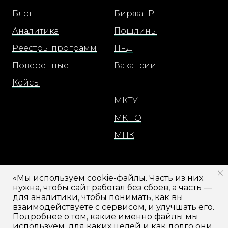
Блог
Биржа IP
Аналитика
Пошлины
Реестры программ
ПнД
Поверенные
Вакансии
Кейсы
МКТУ
МКПО
МПК
Москва
«Мы используем cookie-файлы. Часть из них
Санкт-Петербург
нужна, чтобы сайт работал без сбоев, а часть —
для аналитики, чтобы понимать, как вы
Кабинет
взаимодействуете с сервисом, и улучшать его.
Подробнее о том, какие именно файлы мы
используем, для каких целей и как долго они