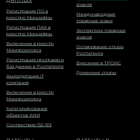
ДАННЫХ
знаков
Регистрация ПО в
Международные
реестре Минцифры
товарные знаки
Регистрация ПАК в
Экспертиза товарных
реестре Минцифры
знаков
Включение в реестр
Оспаривание отказа
Минпромторга
Роспатента
Регистрация программ и
Внесение в ТРОИС
баз данных в Роспатенте
Доменные споры
Аккредитация IT
компаний
Включение в реестр
Минпромторга
Категорирование
объектов КИИ
Соотвествие 152-ФЗ