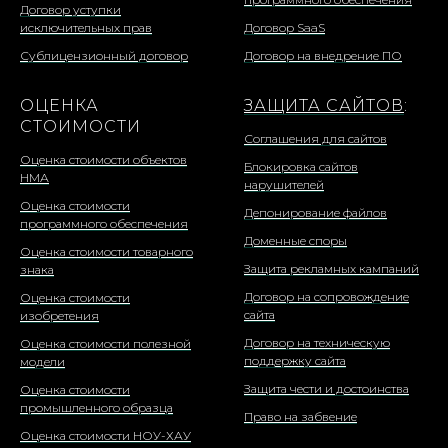
Договор уступки
исключительных прав
Договор SaaS
Сублицензионный договор
Договор на внедрение ПО
ОЦЕНКА
ЗАЩИТА САЙТОВ
:
СТОИМОСТИ
Соглашения для сайтов
Оценка стоимости объектов
Блокировка сайтов
НМА
нарушителей
Оценка стоимости
Депонирование файлов
программного обеспечения
Доменные споры
Оценка стоимости товарного
Защита рекламных кампаний
знака
Договор на сопровождение
Оценка стоимости
сайта
изобретения
Договор на техническую
Оценка стоимости полезной
поддержку сайта
модели
Защита чести и достоинства
Оценка стоимости
промышленного образца
Право на забвение
Оценка стоимости НОУ-ХАУ