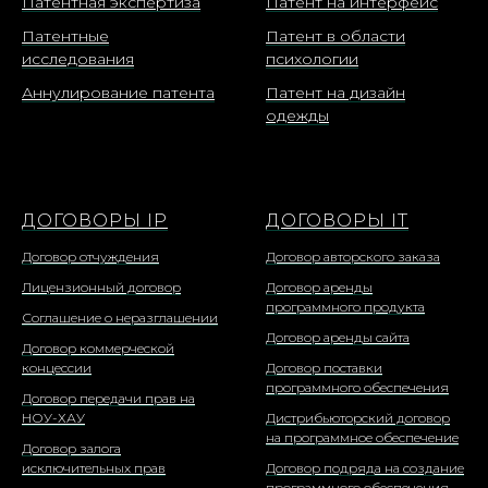
Патентная экспертиза
Патент на интерфейс
Патентные
Патент в области
исследования
психологии
Аннулирование патента
Патент на дизайн
одежды
ДОГОВОРЫ IP
ДОГОВОРЫ IT
Договор отчуждения
Договор авторского заказа
Лицензионный договор
Договор аренды
программного продукта
Соглашение о неразглашении
Договор аренды сайта
Договор коммерческой
концессии
Договор поставки
программного обеспечения
Договор передачи прав на
НОУ-ХАУ
Дистрибьюторский договор
на программное обеспечение
Договор залога
исключительных прав
Договор подряда на создание
программного обеспечения