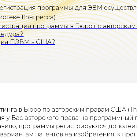
егистрация программы для ЭВМ осуществля
иотеке Конгресса).
гистрация программы в Бюро по авторским
цедура?
ация ПЭВМ в США?
нга в Бюро по авторским правам США (The U.
я у Вас авторского права на программный 
авило, программы регистрируются дополнит
 вариантам патентов на изобретения, к пр