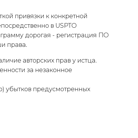
ткой привязки к конкретной
епосредственно в USPTO
ограмму дорогая - регистрация ПО
и права.
личие авторских прав у истца.
венности за незаконное
) убытков предусмотренных