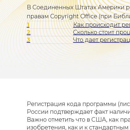
В Соединенных Штатах Америки р
правам Copyright Office (при Библ
1
Как происходит ре
2
Сколько стоит про
3
Что дает регистр
Регистрация кода программы (листи
России подтверждает факт наличи
Важно отметить что в США, как пр
изобретения, как и к стандартным