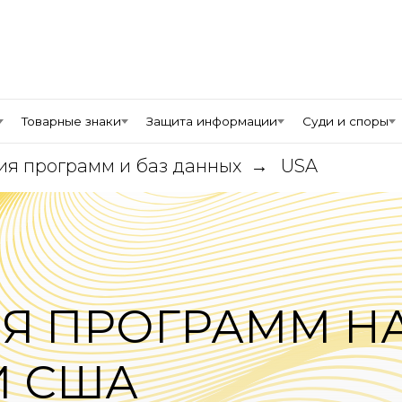
Товарные знаки
Защита информации
Суди и споры
ия программ и баз данных
USA
→
Я ПРОГРАММ Н
И США