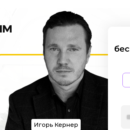
им
бес
Игорь Кернер