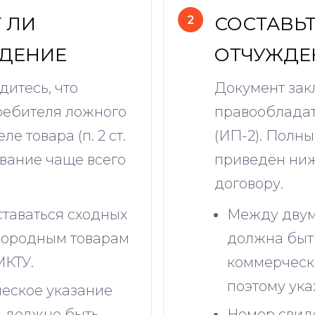
Т ЛИ
СОСТАВЬТ
ЖДЕНИЕ
ОТЧУЖДЕ
итесь, что
Документ за
требителя ложного
правообладат
е товара (п. 2 ст.
(ИП-2). Полн
ование чаще всего
приведён ниж
договору.
таваться сходных
Между двум
нородным товарам
должна быт
МКТУ.
коммерческ
поэтому ук
ческое указание
я должно быть
Номер свиде