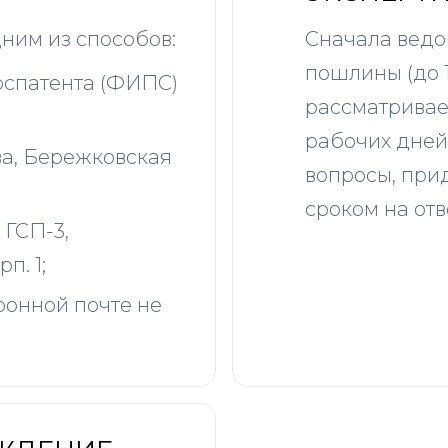
ним из способов:
Сначала ведо
пошлины (до 1
оспатента (ФИПС)
рассматривае
рабочих дней)
ва, Бережковская
вопросы, при
сроком на отв
, ГСП-3,
п. 1;
ронной почте не