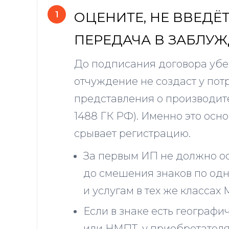
ОЦЕНИТЕ, НЕ ВВЕДЁ
ПЕРЕДАЧА В ЗАБЛУ
До подписания договора убед
отчуждение не создаст у по
представления о производител
1488 ГК РФ). Именно это осн
срывает регистрацию.
За первым ИП не должно ос
до смешения знаков по од
и услугам в тех же классах 
Если в знаке есть географи
или НМПТ, у приобретател