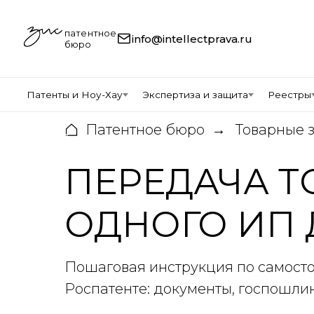
патентное
info@intellectprava.ru
бюро
Патенты и Ноу-Хау
Экспертиза и защита
Реестры
Патентное бюро
Товарные 
→
ПЕРЕДАЧА Т
ОДНОГО ИП 
Пошаговая инструкция по самосто
Роспатенте: документы, госпошлин