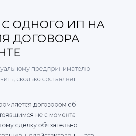
С ОДНОГО ИП НА
ИЯ ДОГОВОРА
НТЕ
идуальному предпринимателю
ить, сколько составляет
ормляется договором об
тоявшимся не с момента
этому сделку обязательно
трацию, недействителен — это