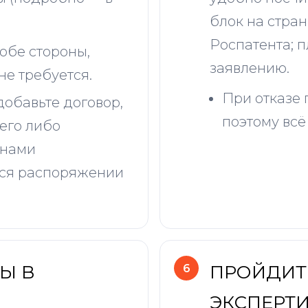
блок на стран
Роспатента; 
обе стороны,
заявлению.
не требуется.
При отказе 
добавьте договор,
поэтому всё
его либо
онами
мся распоряжении
Ы В
ПРОЙДИТ
ЭКСПЕРТ