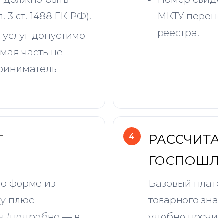
 3 ст. 1488 ГК РФ).
МКТУ перене
реестра.
 услуг допустимо
мая часть не
приниматель
Т
РАССЧИТА
ГОСПОШ
по форме из
Базовый плат
ту плюс
товарного зна
ы (подробно — в
удобно посчи