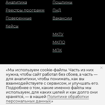
Аналитика
Пошлины
Реестры программ
ПнД
Поверенные
Вакансии
Кейсы
МКТУ
МКПО
МПК
Москва
«Мы используем cookie-файлы. Часть из них
Санкт-Петербург
нужна, чтобы сайт работал без сбоев, а часть —
для аналитики, чтобы понимать, как вы
Кабинет
взаимодействуете с сервисом, и улучшать его.
Подробнее о том, какие именно файлы мы
используем, для каких целей и как долго они
хранятся, — в нашей
Политике обработки
персональных данных
.»