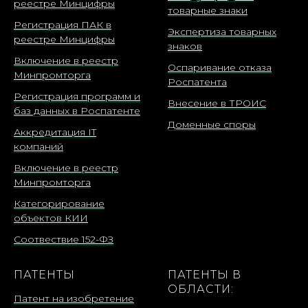
реестре Минцифры
товарные знаки
Регистрация ПАК в
Экспертиза товарных
реестре Минцифры
знаков
Включение в реестр
Оспаривание отказа
Минпромторга
Роспатента
Регистрация программ и
Внесение в ТРОИС
баз данных в Роспатенте
Доменные споры
Аккредитация IT
компаний
Включение в реестр
Минпромторга
Категорирование
объектов КИИ
Соотвествие 152-ФЗ
ПАТЕНТЫ
ПАТЕНТЫ В
ОБЛАСТИ:
Патент на изобретение