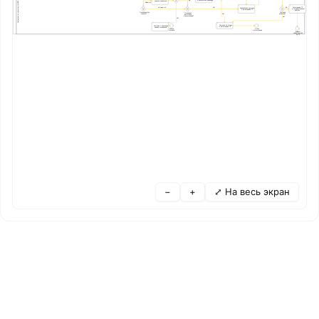
Да
запроса заявителю
Экспертиза по существу (ФИПС)
Имеются
Регистрация ТЗ
Не имеются
Нет
Да
Направление решения
в Государственном
о регистрации ТЗ
реестре
Основания для
Пошлина
Основания
Нет
запроса?
уплачена?
для отказа
в регистрации?
Нет
Нет
Решение об отказе
Решение о признании
в регистрации ТЗ
заявки отозванной
Заявка
Отказ
отозвана
в регистрации
Выдача
свидетельства
на ТЗ
−
+
⤢ На весь экран