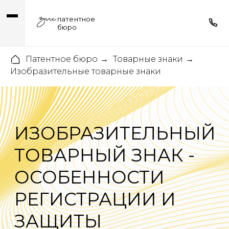
патентное
бюро
Патентное бюро
Товарные знаки
→
→
Изобразительные товарные знаки
ИЗОБРАЗИТЕЛЬНЫЙ
ТОВАРНЫЙ ЗНАК -
ОСОБЕННОСТИ
РЕГИСТРАЦИИ И
ЗАЩИТЫ
К изобразительным товарным
знакам относятся обозначения,
представляющие собой
картинку, в которой
нет словесных элементов.